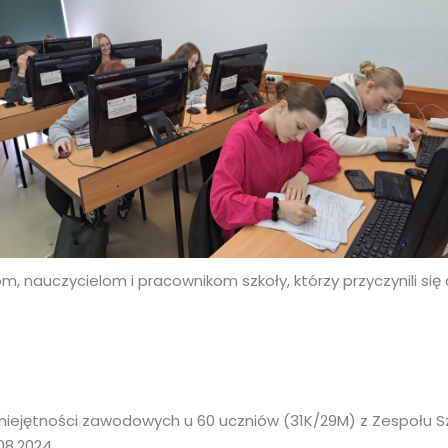
auczycielom i pracownikom szkoły, którzy przyczynili się 
umiejętności zawodowych u 60 uczniów (31K/29M) z Zespołu S
08.2024.