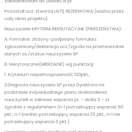
zakwalifikowani do udziału w pr.
Pozostali ucz. stworzą LISTĘ REZERWOWĄ (ważna przez
cały okres projektu).
Nauczyciele KRYTERIA REKRUTACYJNE (PIERSZEŃSTWA):
A. Formalne: złożony i podpisany formularz
zgłoszeniowy/deklaracja ucz./zgoda na przetwarzanie
danych os./status nauczyciela SP.
B. Merytoryczne(MIERZALNE) wg punktacji:
1. Kryterium niepełnosprawność 100pkt.;
2.Diagnoza nauczyciela SP przez Dyrektora na
podstawie indywidualnego planu doskonalenia
nauczycieli w zakresie wsparcia pr. – skala 3 – st.
zgodnie z regulaminem (n-l potrzebujący wsparcia 50
pkt., n-l średnio potrzebujący wsparcia 25 pkt., n-l nie
potrzebujący wsparcia 0 pkt.).
Uczestnicy projektu będą musieli dostarczyć