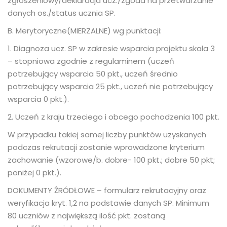
zgłoszeniowy/deklaracja ucz./zgoda na przetwarzanie
danych os./status ucznia SP.
B. Merytoryczne(MIERZALNE) wg punktacji:
1. Diagnoza ucz. SP w zakresie wsparcia projektu skala 3
– stopniowa zgodnie z regulaminem (uczeń
potrzebujący wsparcia 50 pkt., uczeń średnio
potrzebujący wsparcia 25 pkt., uczeń nie potrzebujący
wsparcia 0 pkt.).
2. Uczeń z kraju trzeciego i obcego pochodzenia 100 pkt.
W przypadku takiej samej liczby punktów uzyskanych
podczas rekrutacji zostanie wprowadzone kryterium
zachowanie (wzorowe/b. dobre- 100 pkt.; dobre 50 pkt;
poniżej 0 pkt.).
DOKUMENTY ŹRÓDŁOWE – formularz rekrutacyjny oraz
weryfikacja kryt. 1,2 na podstawie danych SP. Minimum
80 uczniów z największą ilość pkt. zostaną