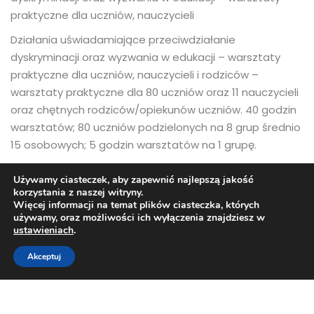
praktyczne dla uczniów, nauczycieli
Działania uświadamiające przeciwdziałanie
dyskryminacji oraz wyzwania w edukacji – warsztaty
praktyczne dla uczniów, nauczycieli i rodziców –
warsztaty praktyczne dla 80 uczniów oraz 11 nauczycieli
oraz chętnych rodziców/opiekunów uczniów. 40 godzin
warsztatów; 80 uczniów podzielonych na 8 grup średnio
15 osobowych; 5 godzin warsztatów na 1 grupę.
Wyniki rekrutacji – do pobrania
Używamy ciasteczek, aby zapewnić najlepszą jakość
korzystania z naszej witryny.
Harmonogramy – do pobrania
Więcej informacji na temat plików ciasteczka, których
używamy, oraz możliwości ich wyłączenia znajdziesz w
ustawieniach
.
Akceptuj
© 2025 „POROZUMIENIE” – szkolenia i projekty z
dofinansowaniem, wsparcie biznesu, mediacje